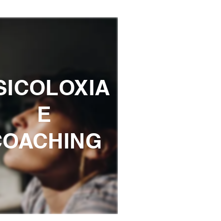
SICOLOXIA
E
COACHING