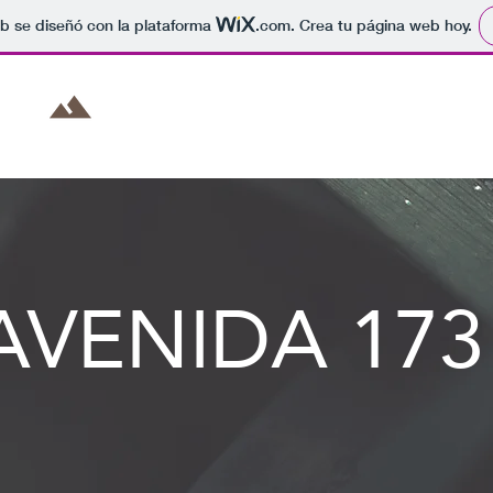
b se diseñó con la plataforma
.com
. Crea tu página web hoy.
AVENIDA 173